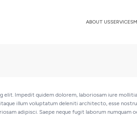
ABOUT US
SERVICES
M
g elit. Impedit quidem dolorem, laboriosam iure molliti
itaque illum voluptatum deleniti architecto, esse nost
boriosam adipisci. Saepe neque fugit laborum numquam o