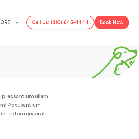
ORE
Call Us: (310) 645-4444
Book Now
a praesentium ullam
rum! Accusantium
dit, autem quaerat